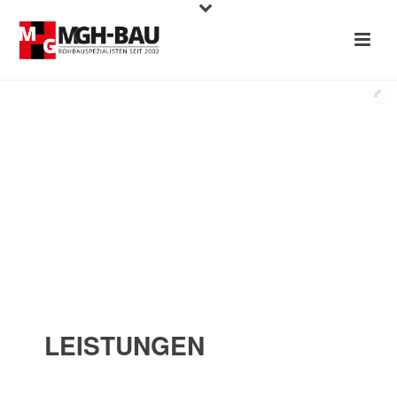
H
O
C
H
B
A
U
LEISTUNGEN